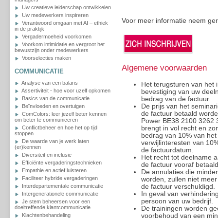
Uw creatieve leiderschap ontwikkelen
Uw medewerkers inspireren
Voor meer informatie neem ge
Verantwoord omgaan met AI – ethiek
in de praktijk
Vergadermoeheid voorkomen
Voorkom intimidatie en vergroot het
bewustzijn onder medewerkers
Voorselecties maken
Algemene voorwaarden
COMMUNICATIE
Analyse van een balans
Het terugsturen van het i
Assertiviteit - hoe voor uzelf opkomen
bevestiging van uw deeln
bedrag van de factuur.
Basics van de communicatie
De prijs van het seminar
Beïnvloeden en overtuigen
de factuur betaald worde
ComColors: leer jezelf beter kennen
om beter te communiceren
Power BE38 2100 3262 317
brengt in vol recht en z
Conflictbeheer en hoe het op tijd
stoppen
bedrag van 10% van het 
De waarde van je werk laten
verwijlinteresten van 10
(er)kennen
de factuurdatum.
Diversiteit en inclusie
Het recht tot deelname a
Efficiënte vergaderingstechnieken
de factuur vooraf betaald
Empathie en actief luisteren
De annulaties die minder
Faciliteer hybride vergaderingen
worden, zullen niet meer
de factuur verschuldigd.
Interdepartementale communicatie
In geval van verhinderi
Intergenerationele communicatie
persoon van uw bedrijf.
Je stem beheersen voor een
doeltreffende klantcommunicatie
De trainingen worden ge
voorbehoud van een min
Klachtenbehandeling