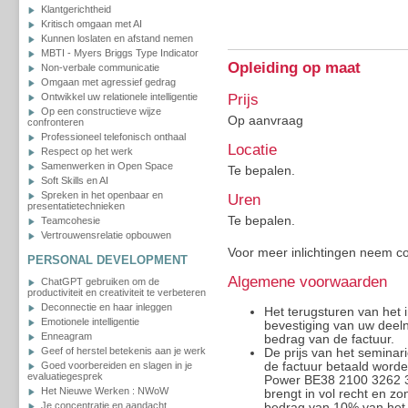
Klantgerichtheid
Kritisch omgaan met AI
Kunnen loslaten en afstand nemen
MBTI - Myers Briggs Type Indicator
Opleiding op maat
Non-verbale communicatie
Omgaan met agressief gedrag
Prijs
Ontwikkel uw relationele intelligentie
Op een constructieve wijze
Op aanvraag
confronteren
Professioneel telefonisch onthaal
Locatie
Respect op het werk
Samenwerken in Open Space
Te bepalen.
Soft Skills en AI
Spreken in het openbaar en
Uren
presentatietechnieken
Te bepalen.
Teamcohesie
Vertrouwensrelatie opbouwen
Voor meer inlichtingen neem c
PERSONAL DEVELOPMENT
Algemene voorwaarden
ChatGPT gebruiken om de
productiviteit en creativiteit te verbeteren
Deconnectie en haar inleggen
Het terugsturen van het i
Emotionele intelligentie
bevestiging van uw deeln
Enneagram
bedrag van de factuur.
Geef of herstel betekenis aan je werk
De prijs van het seminar
Goed voorbereiden en slagen in je
de factuur betaald worde
evaluatiegesprek
Power BE38 2100 3262 317
Het Nieuwe Werken : NWoW
brengt in vol recht en z
Je concentratie en aandacht
bedrag van 10% van het 