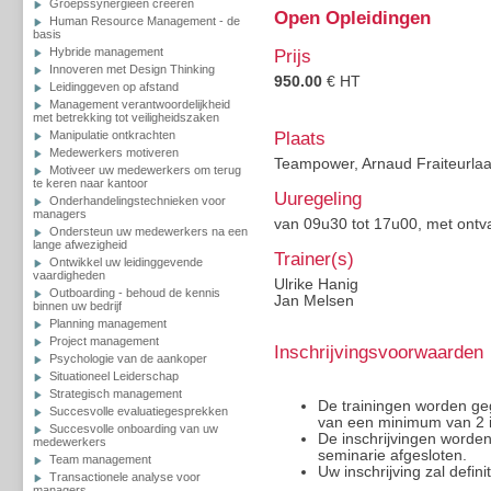
Groepssynergieën creeren
Open Opleidingen
Human Resource Management - de
basis
Hybride management
Prijs
Innoveren met Design Thinking
950.00
€ HT
Leidinggeven op afstand
Management verantwoordelijkheid
met betrekking tot veiligheidszaken
Manipulatie ontkrachten
Plaats
Medewerkers motiveren
Teampower, Arnaud Fraiteurlaa
Motiveer uw medewerkers om terug
te keren naar kantoor
Uuregeling
Onderhandelingstechnieken voor
managers
van 09u30 tot 17u00, met ontv
Ondersteun uw medewerkers na een
lange afwezigheid
Trainer(s)
Ontwikkel uw leidinggevende
vaardigheden
Ulrike Hanig
Outboarding - behoud de kennis
Jan Melsen
binnen uw bedrijf
Planning management
Project management
Inschrijvingsvoorwaarden
Psychologie van de aankoper
Situationeel Leiderschap
Strategisch management
De trainingen worden g
Succesvolle evaluatiegesprekken
van een minimum van 2 
Succesvolle onboarding van uw
De inschrijvingen worde
medewerkers
seminarie afgesloten.
Team management
Uw inschrijving zal defini
Transactionele analyse voor
managers