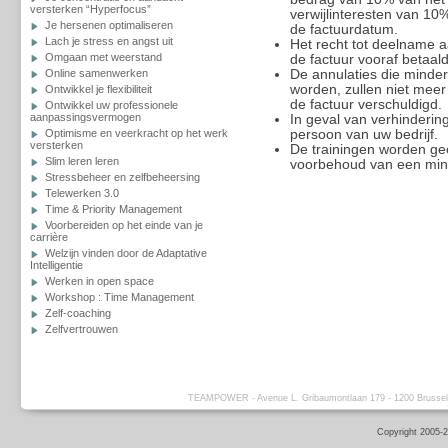
versterken “Hyperfocus”
verwijlinteresten van 10
Je hersenen optimaliseren
de factuurdatum.
Lach je stress en angst uit
Het recht tot deelname a
Omgaan met weerstand
de factuur vooraf betaald
Online samenwerken
De annulaties die minder
worden, zullen niet meer
Ontwikkel je flexibiliteit
de factuur verschuldigd.
Ontwikkel uw professionele
aanpassingsvermogen
In geval van verhinderi
Optimisme en veerkracht op het werk
persoon van uw bedrijf.
versterken
De trainingen worden ge
Slim leren leren
voorbehoud van een min
Stressbeheer en zelfbeheersing
Telewerken 3.0
Time & Priority Management
Voorbereiden op het einde van je
carrière
Welzijn vinden door de Adaptative
Intelligentie
Werken in open space
Workshop : Time Management
Zelf-coaching
Zelfvertrouwen
TEAMPOWER - Avenue L. Gribaumontlaan 179 - 1200 Brussels -
Copyright 2005