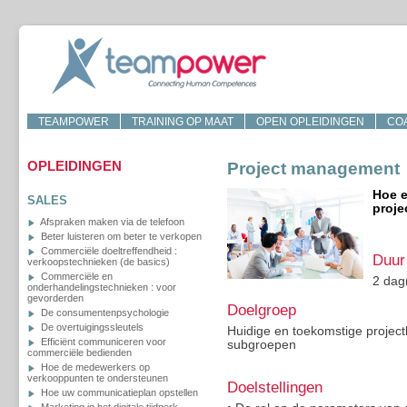
TEAMPOWER
TRAINING OP MAAT
OPEN OPLEIDINGEN
CO
OPLEIDINGEN
Project management
Hoe e
SALES
proje
Afspraken maken via de telefoon
Beter luisteren om beter te verkopen
Commerciële doeltreffendheid :
Duur
verkoopstechnieken (de basics)
Commerciële en
2 dag
onderhandelingstechnieken : voor
gevorderden
Doelgroep
De consumentenpsychologie
De overtuigingssleutels
Huidige en toekomstige projectl
Efficiënt communiceren voor
subgroepen
commerciële bedienden
Hoe de medewerkers op
verkooppunten te ondersteunen
Doelstellingen
Hoe uw communicatieplan opstellen