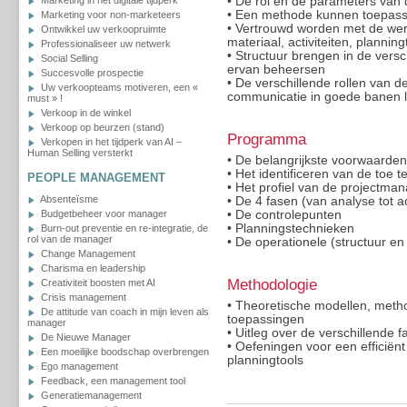
Marketing in het digitale tijdperk
• De rol en de parameters van
• Een methode kunnen toepassen
Marketing voor non-marketeers
• Vertrouwd worden met de wer
Ontwikkel uw verkoopruimte
materiaal, activiteiten, planning
Professionaliseer uw netwerk
• Structuur brengen in de versc
Social Selling
ervan beheersen
Succesvolle prospectie
• De verschillende rollen van 
Uw verkoopteams motiveren, een «
communicatie in goede banen 
must » !
Verkoop in de winkel
Verkoop op beurzen (stand)
Programma
Verkopen in het tijdperk van AI –
Human Selling versterkt
• De belangrijkste voorwaarde
• Het identificeren van de toe
PEOPLE MANAGEMENT
• Het profiel van de projectma
Absenteïsme
• De 4 fasen (van analyse tot a
Budgetbeheer voor manager
• De controlepunten
• Planningstechnieken
Burn-out preventie en re-integratie, de
rol van de manager
• De operationele (structuur en
Change Management
Charisma en leadership
Methodologie
Creativiteit boosten met AI
Crisis management
• Theoretische modellen, meth
De attitude van coach in mijn leven als
toepassingen
manager
• Uitleg over de verschillende 
De Nieuwe Manager
• Oefeningen voor een efficiën
Een moeilijke boodschap overbrengen
planningtools
Ego management
Feedback, een management tool
Generatiemanagement