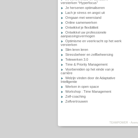
versterken “Hyperfocus”
Je hersenen optimaliseren
Lach je stress en angst uit
Omgaan met weerstand
Online samenwerken
Ontwikkel je flexibiliteit
Ontwikkel uw professionele
aanpassingsvermogen
Optimisme en veerkracht op het werk
versterken
Slim leren leren
Stressbeheer en zelfbeheersing
Telewerken 3.0
Time & Priority Management
Voorbereiden op het einde van je
carrière
Welzijn vinden door de Adaptative
Intelligentie
Werken in open space
Workshop : Time Management
Zelf-coaching
Zelfvertrouwen
TEAMPOWER - Avenue L