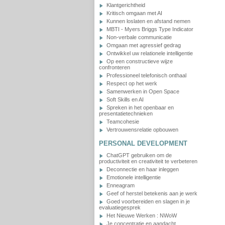
Klantgerichtheid
Kritisch omgaan met AI
Kunnen loslaten en afstand nemen
MBTI - Myers Briggs Type Indicator
Non-verbale communicatie
Omgaan met agressief gedrag
Ontwikkel uw relationele intelligentie
Op een constructieve wijze
confronteren
Professioneel telefonisch onthaal
Respect op het werk
Samenwerken in Open Space
Soft Skills en AI
Spreken in het openbaar en
presentatietechnieken
Teamcohesie
Vertrouwensrelatie opbouwen
PERSONAL DEVELOPMENT
ChatGPT gebruiken om de
productiviteit en creativiteit te verbeteren
Deconnectie en haar inleggen
Emotionele intelligentie
Enneagram
Geef of herstel betekenis aan je werk
Goed voorbereiden en slagen in je
evaluatiegesprek
Het Nieuwe Werken : NWoW
Je concentratie en aandacht