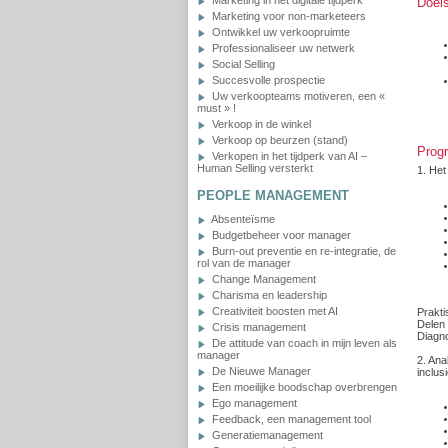
Marketing in het digitale tijdperk
Doels
Marketing voor non-marketeers
Ontwikkel uw verkoopruimte
Professionaliseer uw netwerk
Social Selling
Succesvolle prospectie
Uw verkoopteams motiveren, een «
must » !
Verkoop in de winkel
Verkoop op beurzen (stand)
Prog
Verkopen in het tijdperk van AI –
Human Selling versterkt
1.
Het 
PEOPLE MANAGEMENT
Absenteïsme
Budgetbeheer voor manager
Burn-out preventie en re-integratie, de
rol van de manager
Change Management
Charisma en leadership
Creativiteit boosten met AI
Prakti
Delen 
Crisis management
Diagno
De attitude van coach in mijn leven als
manager
2.
Anal
De Nieuwe Manager
inclus
Een moeilijke boodschap overbrengen
Ego management
Feedback, een management tool
Generatiemanagement