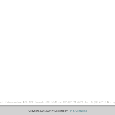
. Gribaumontlaan 179 - 1200 Brussels - BELGIUM - tel +32 (0)2 771 76 23 - fax +32 (0)2 772 18 42 -
Leg
Copyright 2005-2009 @ Designed by
PFS Consulting