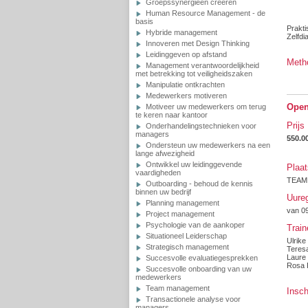
Groepssynergieën creeren
Human Resource Management - de
basis
Prakti
Hybride management
Zelfdi
Innoveren met Design Thinking
Leidinggeven op afstand
Meth
Management verantwoordelijkheid
met betrekking tot veiligheidszaken
Manipulatie ontkrachten
Medewerkers motiveren
Open
Motiveer uw medewerkers om terug
te keren naar kantoor
Prijs
Onderhandelingstechnieken voor
managers
550.0
Ondersteun uw medewerkers na een
lange afwezigheid
Ontwikkel uw leidinggevende
Plaat
vaardigheden
TEAMP
Outboarding - behoud de kennis
binnen uw bedrijf
Uureg
Planning management
van 09
Project management
Psychologie van de aankoper
Train
Situationeel Leiderschap
Ulrike
Strategisch management
Teres
Laure
Succesvolle evaluatiegesprekken
Rosa
Succesvolle onboarding van uw
medewerkers
Team management
Insch
Transactionele analyse voor
managers