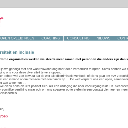
OPEN OPLEIDINGEN
COACHING
CONSULTING
NIEUWS
CONT
rsiteit en inclusie
derne organisaties werken we steeds meer samen met personen die anders zijn dan w
ijn we geneigd met een wantrouwend oog naar deze verschillen te kijken. Soms hebben we z
ging ons voor deze diversiteit te verstoppen. …
r echter wel van bewust dat de wet alle discriminatie verbiedt, of dit nu gaat om m/v verschil
st van iemand of om mensen met een handicap … De wet verplicht ons een open, samenwe
ng aan te nemen …
we dit nu eens als iets positief zien, als een uitdaging die naar vooruitgang leidt. Dit niet allee
rsoonlijke verrijking maar ook om ons soepeler op te stellen in een context die meer en meer
ialiseerd is.
(en)
groep