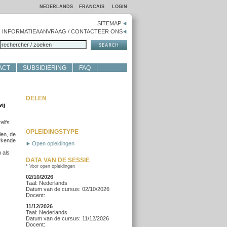
NEDERLANDS
FRANCAIS
LOGIN
SITEMAP
INFORMATIEAANVRAAG / CONTACTEER ONS
ACT
SUBSIDIERING
FAQ
DELEN
ij
elfs
OPLEIDINGSTYPE
len, de
rkende
Open opleidingen
n als
DATA VAN DE SESSIE
* Voor open opleidingen
02/10/2026
Taal: Nederlands
Datum van de cursus: 02/10/2026
Docent:
11/12/2026
Taal: Nederlands
Datum van de cursus: 11/12/2026
Docent: