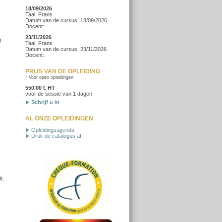
18/09/2026
Taal: Frans
Datum van de cursus: 18/09/2026
Docent:
23/11/2026
g
Taal: Frans
Datum van de cursus: 23/11/2026
Docent:
PRIJS VAN DE OPLEIDING
* Voor open opleidingen
550.00 € HT
voor de sessie van 1 dagen
Schrijf u in
AL ONZE OPLEIDINGEN
Opleidingsagenda
Druk de catalogus af
t,