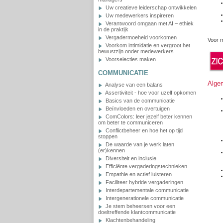
Uw creatieve leiderschap ontwikkelen
Uw medewerkers inspireren
Verantwoord omgaan met AI – ethiek
in de praktijk
Vergadermoeheid voorkomen
Voor 
Voorkom intimidatie en vergroot het
bewustzijn onder medewerkers
Voorselecties maken
COMMUNICATIE
Alge
Analyse van een balans
Assertiviteit - hoe voor uzelf opkomen
Basics van de communicatie
Beïnvloeden en overtuigen
ComColors: leer jezelf beter kennen
om beter te communiceren
Conflictbeheer en hoe het op tijd
stoppen
De waarde van je werk laten
(er)kennen
Diversiteit en inclusie
Efficiënte vergaderingstechnieken
Empathie en actief luisteren
Faciliteer hybride vergaderingen
Interdepartementale communicatie
Intergenerationele communicatie
Je stem beheersen voor een
doeltreffende klantcommunicatie
Klachtenbehandeling