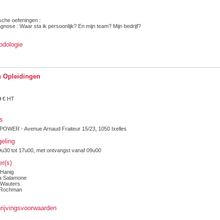
sche oefeningen :
agnose : Waar sta ik persoonlijk? En mijn team? Mijn bedrijf?
odologie
 Opleidingen
0
€ HT
s
OWER - Avenue Arnaud Fraiteur 15/23, 1050 Ixelles
eling
u30 tot 17u00, met ontvangst vanaf 09u00
er(s)
 Hanig
a Salamone
 Wauters
 Rochman
rijvingsvoorwaarden