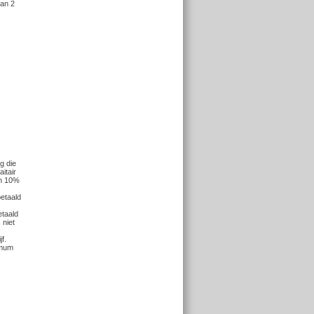
an 2
g die
itair
an 10%
betaald
etaald
 niet
f.
imum