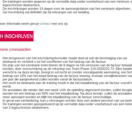
De trainingen worden gegeven op de vermelde data onder voorbehoud van een minimum v
ingeschreven deelnemers.
De inschrijvingen worden 14 dagen voor de aanvangsdatum van het seminarie afgesloten.
Uw inschrijving zal definitief zijn bij ontvangst van uw betaling.
meer informatie neem gerust
contact
met ons op.
mene voorwaarden
Het terugsturen van het inschrijvingsformulier maakt deel uit van de bevestiging van uw
deelname en verbindt u tot het vereffenen van het bedrag van de factuur.
De prijs van het seminarie moet binnen de 8 dagen na het versturen van de factuur betaald
worden, door overschrijving op de rekening van Team Power 210-0326231-72. Elke betalin
verricht is na deze termijn, brengt in vol recht en zonder voorafgaande aanmaning, een forfa
bedrag van 10% van het totaal bedrag van de factuur teweeg, evenals verwijlinteresten v
per jaar die aangerekend zullen worden vanaf de factuurdatum.
Het recht tot deelname aan de training houdt in dat het totaalbedrag van de factuur vooraf 
wordt.
De annulaties die minder dan een week vóór de opleiding uitgevoerd worden, zullen terugb
worden tot een bedrag van 50% van het totaalbedrag. Na deze termijn, zullen de annulaties
meer aanvaard worden en blijft het totaalbedrag van de factuur verschuldigd.
In geval van verhindering, kan u vervangen worden door een andere persoon van uw bedrij
De trainingen worden georganiseerd op de vermelde data onder voorbehoud van een min
van 2 ingeschreven deelnemers.