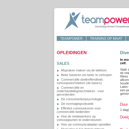
TEAMPOWER
TRAINING OP MAAT
OPLEIDINGEN
Dive
In mo
SALES
zelf.
Vaak z
Afspraken maken via de telefoon
de nei
Beter luisteren om beter te verkopen
Wees e
Commerciële doeltreffendheid :
afkom
verkoopstechnieken (de basics)
houdi
Laten 
Commerciële en
een pe
onderhandelingstechnieken : voor
gemond
gevorderden
De consumentenpsychologie
De overtuigingssleutels
Duur
Efficiënt communiceren voor
1 dag
commerciële bedienden
Hoe de medewerkers op
Doel
verkooppunten te ondersteunen
Hoe uw communicatieplan opstellen