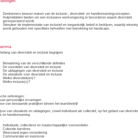
tellingen
Deelnemers bewust maken van de inclusie-, diversiteit- en handistreamingconcepten.
Hulpmiddelen bieden om een inclusieve werkomgeving te bevorderen waarin diversiteit
gerespecteerd wordt.
Stimuleer de implementatie van inclusief en toegankelijk beleid in bedrijven, waarbij rekenin
wordt gehouden met specifieke behoeften met betrekking tot handicaps.
ramma
belang van diversiteit en inclusie begrijpen
Benadering van de verschillende definities
De voordelen van diversiteit en inclusie
De uitdagingen van diversiteit en inclusie
De obstakels voor diversiteit en inclusie
Welke diversiteit(en)?
Welke inclusie(s)?
sche oefeningen :
van persoonlijke ervaringen
se van bestaande praktijken binnen het team/bedrijf
yse van obstakels en uitdagingen, zowel individueel als collectief, op het gebied van diversitei
ie en handistreaming
Individuele, collectieve en maatschappelijke vooroordelen
Culturele barrières
Weerstand tegen verandering
Communicatie en expressie