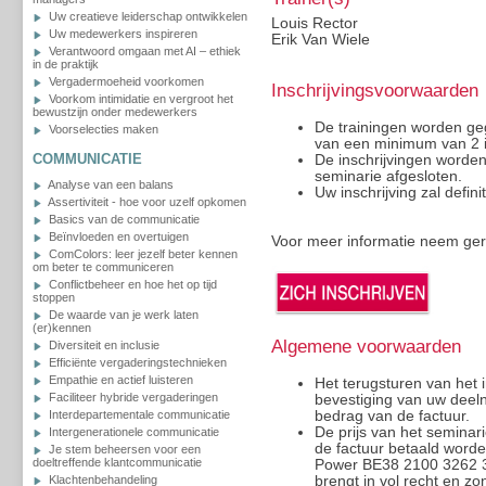
Uw creatieve leiderschap ontwikkelen
Louis Rector
Uw medewerkers inspireren
Erik Van Wiele
Verantwoord omgaan met AI – ethiek
in de praktijk
Vergadermoeheid voorkomen
Inschrijvingsvoorwaarden
Voorkom intimidatie en vergroot het
bewustzijn onder medewerkers
De trainingen worden g
Voorselecties maken
van een minimum van 2 
COMMUNICATIE
De inschrijvingen worde
seminarie afgesloten.
Analyse van een balans
Uw inschrijving zal defini
Assertiviteit - hoe voor uzelf opkomen
Basics van de communicatie
Beïnvloeden en overtuigen
Voor meer informatie neem ge
ComColors: leer jezelf beter kennen
om beter te communiceren
Conflictbeheer en hoe het op tijd
stoppen
De waarde van je werk laten
(er)kennen
Algemene voorwaarden
Diversiteit en inclusie
Efficiënte vergaderingstechnieken
Empathie en actief luisteren
Het terugsturen van het i
Faciliteer hybride vergaderingen
bevestiging van uw deeln
bedrag van de factuur.
Interdepartementale communicatie
De prijs van het seminar
Intergenerationele communicatie
de factuur betaald worde
Je stem beheersen voor een
doeltreffende klantcommunicatie
Power BE38 2100 3262 317
brengt in vol recht en z
Klachtenbehandeling