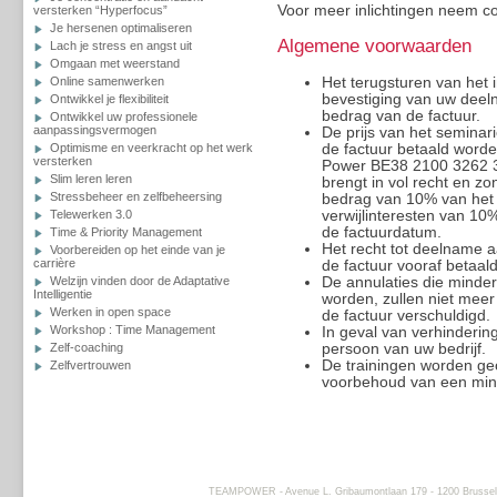
Voor meer inlichtingen neem c
versterken “Hyperfocus”
Je hersenen optimaliseren
Algemene voorwaarden
Lach je stress en angst uit
Omgaan met weerstand
Online samenwerken
Het terugsturen van het i
bevestiging van uw deeln
Ontwikkel je flexibiliteit
bedrag van de factuur.
Ontwikkel uw professionele
aanpassingsvermogen
De prijs van het seminar
Optimisme en veerkracht op het werk
de factuur betaald worde
versterken
Power BE38 2100 3262 317
Slim leren leren
brengt in vol recht en z
Stressbeheer en zelfbeheersing
bedrag van 10% van het 
Telewerken 3.0
verwijlinteresten van 10
de factuurdatum.
Time & Priority Management
Het recht tot deelname a
Voorbereiden op het einde van je
carrière
de factuur vooraf betaald
Welzijn vinden door de Adaptative
De annulaties die minder
Intelligentie
worden, zullen niet meer
Werken in open space
de factuur verschuldigd.
Workshop : Time Management
In geval van verhinderi
Zelf-coaching
persoon van uw bedrijf.
De trainingen worden ge
Zelfvertrouwen
voorbehoud van een min
TEAMPOWER - Avenue L. Gribaumontlaan 179 - 1200 Brussels -