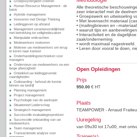
Methodologie
Groepssynergieën creeren
Human Resource Management - de
Alle theoretische beschouwinge
basis
zeer interactief met de deelne
Hybride management
• Groepswerk en uitwisseling v
Innoveren met Design Thinking
• Met levensecht materiaal (c
Leidinggeven op afstand
• (mailingbrieven en –materiaa
Management verantwoordelijkheid
• waaruit tips en aanbevelinge
met betrekking tot veiligheidszaken
• Interactiviteit en de dagelijk
Manipulatie ontkrachten
zaak/onderneming
Medewerkers motiveren
• wordt maximaal nagestreefd.
Motiveer uw medewerkers om terug
• Leren door vooral te doen, nie
te keren naar kantoor
Onderhandelingstechnieken voor
managers
Ondersteun uw medewerkers na een
lange afwezigheid
Open Opleidingen
Ontwikkel uw leidinggevende
vaardigheden
Prijs
Outboarding - behoud de kennis
binnen uw bedrijf
950.00
€ HT
Planning management
Project management
Psychologie van de aankoper
Plaats
Situationeel Leiderschap
TEAMPOWER - Arnaud Fraiteurl
Strategisch management
Succesvolle evaluatiegesprekken
Uuregeling
Succesvolle onboarding van uw
medewerkers
van 09u30 tot 17u00, met ontv
Team management
Transactionele analyse voor
Trainer(s)
managers