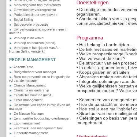
Marketing in het digitale tijdperk
Doelstellingen
Marketing voor non-marketeers
• De nuttige methodes verwerve
Ontwikkel uw verkoopruimte
organiseren.
Professionaliseer uw netwerk
• Aandacht lokken van zijn ges
Social Selling
communicatietechnieken : eleva
Succesvolle prospectie
Uw verkoopteams motiveren, een «
must » !
Programma
Verkoop in de winkel
Verkoop op beurzen (stand)
• Het belang in harde tijden...
Verkopen in het tijdperk van AI –
• De link met sales en marketin
Human Selling versterkt
• Welke prospectiemogelijkhede
• Wat verwacht de klant ?
PEOPLE MANAGEMENT
• De structuur van een prospec
Absenteïsme
• In detail : argumenteren, be
Budgetbeheer voor manager
• Koopsignalen en afsluiten
• Afspraken maken aan de tele
Burn-out preventie en re-integratie, de
rol van de manager
• Integratie-oefeningen aan de 
Change Management
• Welke gelijkenissen bestaan e
Charisma en leadership
prospectiebezoeken? Welke ver
Creativiteit boosten met AI
• Kenmerken van een goede mai
Crisis management
• Hoe de aandacht en de inter
De attitude van coach in mijn leven als
manager
• Hoe stel je een mailingbrief 
• Structuur van een mailingbrie
De Nieuwe Manager
• Oefeningen op basis van pers
Een moeilijke boodschap overbrengen
meegebracht.
Ego management
Feedback, een management tool
Generatiemanagement