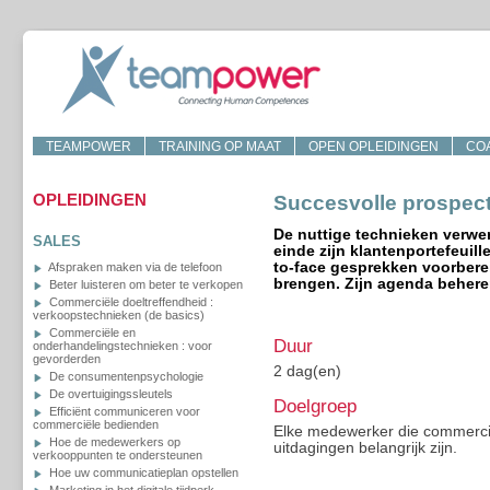
TEAMPOWER
TRAINING OP MAAT
OPEN OPLEIDINGEN
CO
OPLEIDINGEN
Succesvolle prospect
De nuttige technieken verwer
SALES
einde zijn klantenportefeuill
to-face gesprekken voorbere
Afspraken maken via de telefoon
brengen. Zijn agenda behere
Beter luisteren om beter te verkopen
Commerciële doeltreffendheid :
verkoopstechnieken (de basics)
Commerciële en
Duur
onderhandelingstechnieken : voor
gevorderden
2 dag(en)
De consumentenpsychologie
De overtuigingssleutels
Doelgroep
Efficiënt communiceren voor
commerciële bedienden
Elke medewerker die commerciee
Hoe de medewerkers op
uitdagingen belangrijk zijn.
verkooppunten te ondersteunen
Hoe uw communicatieplan opstellen