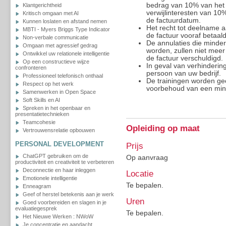
bedrag van 10% van het 
Klantgerichtheid
verwijlinteresten van 10
Kritisch omgaan met AI
de factuurdatum.
Kunnen loslaten en afstand nemen
Het recht tot deelname a
MBTI - Myers Briggs Type Indicator
de factuur vooraf betaald
Non-verbale communicatie
De annulaties die minder
Omgaan met agressief gedrag
worden, zullen niet meer
Ontwikkel uw relationele intelligentie
de factuur verschuldigd.
Op een constructieve wijze
In geval van verhinderi
confronteren
persoon van uw bedrijf.
Professioneel telefonisch onthaal
De trainingen worden ge
Respect op het werk
voorbehoud van een min
Samenwerken in Open Space
Soft Skills en AI
Spreken in het openbaar en
presentatietechnieken
Teamcohesie
Opleiding op maat
Vertrouwensrelatie opbouwen
PERSONAL DEVELOPMENT
Prijs
ChatGPT gebruiken om de
Op aanvraag
productiviteit en creativiteit te verbeteren
Deconnectie en haar inleggen
Locatie
Emotionele intelligentie
Te bepalen.
Enneagram
Geef of herstel betekenis aan je werk
Uren
Goed voorbereiden en slagen in je
evaluatiegesprek
Te bepalen.
Het Nieuwe Werken : NWoW
Je concentratie en aandacht